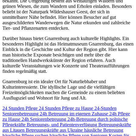
bekannt. Die Umgebung besteht aus weitläufigen Wäldern und
grünen Wiesen, die zum Wandern und Erholen einladen. Besonders
beliebt ist der Naturpark Wildeshauser Geest, der sich in
unmittelbarer Nähe befindet. Hier können Besucher auf gut
ausgeschilderten Wanderwegen die Natur erkunden und zahlreiche
Tier- und Pflanzenarten entdecken.
Darüber hinaus bietet Gnarrenburg auch kulturelle Highlights. Ein
besonderes Highlight ist das Heimatmuseum Gnarrenburg, das einen
Einblick in die Geschichte und Kultur der Region gibt. Hier kann
man historische Exponate besichtigen und mehr über die
traditionellen Handwerkskünste der Region erfahren. Auch
kulturelle Veranstaltungen wie Konzerte und Theateraufführungen
finden regelmäßig statt.
Gnarrenburg ist ein idealer Ort für Naturliebhaber und
Kulturinteressierte. Die idyllische Lage und die vielfältigen
Freizeitmöglichkeiten machen die Gemeinde zu einem beliebten
Ausflugsziel und Wohnort für Jung und Alt.
24 Stunden Pflege
24 Stunden Pflege zu Hause
24-Stunden
Seniorenbetreuung
24h Betreuung im eigenen Zuhause
24h Pflege
zu Hause
24h Seniorenbetreuung
24h-Betreuung durch polnische
Pflegekräfte
Betreuungs- und Patientenverfügung
Betreuungskräfte
aus Litauen
Betreuungskräfte aus Ukraine
häusliche Betreuung
häusliche Pflege suchen
häusliche Pflege von Senioren
Kosten für