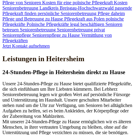
Pflege von Senioren
Kosten für eine polnische Pflegekraft
Kosten
Seniorenbetreuung
Landkreis Breisgau-Hochschwarzwald
passende
Pflegekraft finden
persönliche Seniorenbetreuung
Pflege daheim
Pflege und Betreuung zu Hause
Pflegekraft aus Polen
polnische
Pflegekräfte
Polnische Pflegekräfte legal beschäftigen
Senioren
betreuen
Seniorenbetreuung
Seniorenbetreuung privat
Seniorenpflege
Seniorenpflege zu Hause
Vermittlung von
Pflegekräften
Jetzt Kontakt aufnehmen
Leistungen in Heitersheim
24-Stunden-Pflege in Heitersheim direkt zu Hause
Unsere 24-Stunden-Pflege zu Hause bietet qualifizierte Pflegekräfte,
die sich einfühlsam um Ihre Liebsten kümmern. Bei Lebherz
Seniorenbetreuung legen wir großen Wert auf persönliche Fürsorge
und Unterstützung im Haushalt. Unsere geschulten Mitarbeiter
stehen rund um die Uhr zur Verfügung, um Senioren bei alltäglichen
Aufgaben zu helfen, sei es beim Ankleiden, der Körperpflege oder
der Zubereitung von Mahlzeiten.
Mit unserer 24-Stunden-Pflege zu Hause ermöglichen wir es älteren
Menschen, in ihrer vertrauten Umgebung zu bleiben, ohne auf die
Unterstützung und Pflege verzichten zu müssen, die sie benötigen.