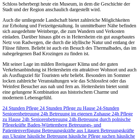
Schloss beherbergt heute ein Museum, in dem die Geschichte der
Stadt und der Region anschaulich dargestellt wird.
Auch die umliegende Landschaft bietet zahlreiche Möglichkeiten
zur Erholung und Freizeitgestaltung. In unmittelbarer Nähe befinden
sich ausgedehnte Weinberge, die zum Wandern und Verkosten
einladen. Darüber hinaus gibt es in Heitersheim ein gut ausgebautes
Netz von Radwegen, die durch die idyllische Natur und entlang der
Flüsse führen. Beliebt ist auch ein Besuch des Thermalbades, das im
nahegelegenen Bad Krozingen zu finden ist.
Mit seiner Lage im milden Breisgauer Klima und der guten
Verkehrsanbindung ist Heitersheim ein attraktiver Wohnort und auch
als Ausflugsziel für Touristen sehr beliebt. Besonders im Sommer
locken zahlreiche Veranstaltungen wie das Schlossfest oder das
Weinfest Besucher aus nah und fern an. Heitersheim bietet somit
eine gelungene Kombination aus historischem Charme und
modernem Lebensgefühl.
24 Stunden Pflege
24 Stunden Pflege zu Hause
24-Stunden
Seniorenbetreuung
24h Betreuung im eigenen Zuhause
24h Pflege
zu Hause
24h Seniorenbetreuung
24h-Betreuung durch polnische
Pflegekräfte
Baden-Württemberg
Betreuungs- und
Patientenverfügung
Betreuungskräfte aus Litauen
Betreuungskräfte
aus Ukraine
häusliche Betreuung
häusliche Pflege suchen
häusliche