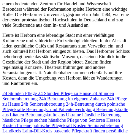
einem bedeutenden Zentrum für Handel und Wissenschaft.
Besonders während der Reformation spielte Herborn eine wichtige
Rolle. Die Herborner Universität, gegründet im Jahr 1584, war eine
der ersten protestantischen Hochschulen in Deutschland und zog
viele Studierende aus dem In- und Ausland an.
Heute ist Herborn eine lebendige Stadt mit einer vielfältigen
Kulturszene und zahlreichen Freizeitmöglichkeiten. In der Altstadt
laden gemütliche Cafés und Restaurants zum Verweilen ein, und
auch kulturell hat Herborn einiges zu bieten. Das Herborner Schloss
beherbergt heute das städtische Museum, das einen Einblick in die
Geschichte der Stadt und der Region bietet. Zudem finden
regelmäßig Konzerte, Theateraufführungen und andere
Veranstaltungen statt. Naturliebhaber kommen ebenfalls auf ihre
Kosten, denn die Umgebung von Herborn lädt zu Wanderungen
und Radtouren ein.
24 Stunden Pflege
24 Stunden Pflege zu Hause
24-Stunden
Seniorenbetreuung
24h Betreuung im eigenen Zuhause
24h Pflege
zu Hause
24h Seniorenbetreuung
24h-Betreuung durch polnische
Pflegekräfte
Betreuungs- und Patientenverfügung
Betreuungskräfte
aus Litauen
Betreuungskräfte aus Ukraine
häusliche Betreuung
häusliche Pflege suchen
häusliche Pflege von Senioren
Hessen
Kosten für eine polnische Pflegekraft
Kosten Seniorenbetreuung
Landkreis Lahn-Dill-Kreis
passende Pflegekraft finden
persönliche