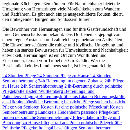
regionale Küche genießen können. Für Naturliebhaber bietet die
Umgebung von Hermaringen viele Möglichkeiten zum Wandern
und Radfahren. Es gibt auch einige ausgeschilderte Routen, die zu
den umliegenden Burgen und Schlössern führen.
Die Bewohner von Hermaringen sind für ihre Gastfreundschaft und
ihren Gemeinschaftssinn bekannt. Das Dorfleben ist geprägt von
einem regen Austausch und zahlreichen gemeinsamen Aktivitäten.
Die Einwohner schätzen die ruhige und idyllische Umgebung und
haben ein starkes Bewusstsein für Umweltschutz und Nachhaltigkeit
entwickelt. Hermaringen ist ein Ort zum Wohlfühlen und
Entspannen, fernab vom Trubel der Großstädte. Wer die
Beschaulichkeit des Landlebens sucht, ist hier genau richtig.
24 Stunden Pflege
24 Stunden Pflege zu Hause
24-Stunden
Seniorenbetreuung
24h Betreuung im eigenen Zuhause
24h Pflege
zu Hause
24h Seniorenbetreuung
24h-Betreuung durch polnische
Pflegekräfte
Baden-Württemberg
Betreuungs- und
Patientenverfügung
Betreuungskräfte aus Litauen
Betreuungskräfte
aus Ukraine
häusliche Betreuung
häusliche Pflege suchen
häusliche
Pflege von Senioren
Kosten für eine polnische Pflegekraft
Kosten
Seniorenbetreuung
Landkreis Heidenheim
passende Pflegekraft
finden
persönliche Seniorenbetreuung
Pflege daheim
Pflege und
Betreuung zu Hause
Pflegekraft aus Polen
polnische Pflegekräfte
Polnische Pflegekräfte legal beschäftigen
Senioren betreuen