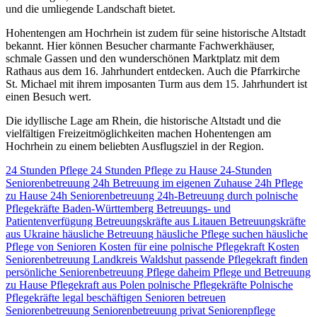
und die umliegende Landschaft bietet.
Hohentengen am Hochrhein ist zudem für seine historische Altstadt
bekannt. Hier können Besucher charmante Fachwerkhäuser,
schmale Gassen und den wunderschönen Marktplatz mit dem
Rathaus aus dem 16. Jahrhundert entdecken. Auch die Pfarrkirche
St. Michael mit ihrem imposanten Turm aus dem 15. Jahrhundert ist
einen Besuch wert.
Die idyllische Lage am Rhein, die historische Altstadt und die
vielfältigen Freizeitmöglichkeiten machen Hohentengen am
Hochrhein zu einem beliebten Ausflugsziel in der Region.
24 Stunden Pflege
24 Stunden Pflege zu Hause
24-Stunden
Seniorenbetreuung
24h Betreuung im eigenen Zuhause
24h Pflege
zu Hause
24h Seniorenbetreuung
24h-Betreuung durch polnische
Pflegekräfte
Baden-Württemberg
Betreuungs- und
Patientenverfügung
Betreuungskräfte aus Litauen
Betreuungskräfte
aus Ukraine
häusliche Betreuung
häusliche Pflege suchen
häusliche
Pflege von Senioren
Kosten für eine polnische Pflegekraft
Kosten
Seniorenbetreuung
Landkreis Waldshut
passende Pflegekraft finden
persönliche Seniorenbetreuung
Pflege daheim
Pflege und Betreuung
zu Hause
Pflegekraft aus Polen
polnische Pflegekräfte
Polnische
Pflegekräfte legal beschäftigen
Senioren betreuen
Seniorenbetreuung
Seniorenbetreuung privat
Seniorenpflege