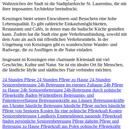
Wahrzeichen der Stadt ist die Stadtpfarrkirche St. Laurentius, die mit
ihrer imposanten Architektur beeindruckt.
Kenzingen bietet seinen Einwohnern und Besuchern eine hohe
Lebensqualität. Es gibt zahlreiche Einkaufsmöglichkeiten,
Restaurants und Cafés, in denen man die badische Küche genießen
kann. Zudem hat die Stadt eine gute Verkehrsanbindung, sowohl mit
dem Auto als auch mit öffentlichen Verkehrsmitteln. In der
Umgebung von Kenzingen gibt es wunderschöne Wander- und
Radwege, die zu Ausflügen in die Natur einladen.
Insgesamt ist Kenzingen eine charmante Kleinstadt mit viel
Geschichte, Kultur und Natur. Sie ist ein idealer Ort für Menschen,
die ländliche Idylle und städtisches Flair verbinden möchten.
24 Stunden Pflege
24 Stunden Pflege zu Hause
24-Stunden
Seniorenbetreuung
24h Betreuung im eigenen Zuhause
24h Pflege
zu Hause
24h Seniorenbetreuung
24h-Betreuung durch polnische
Pflegekräfte
Baden-Württemberg
Betreuungs- und
Patientenverfügung
Betreuungskräfte aus Litauen
Betreuungskräfte
aus Ukraine
häusliche Betreuung
häusliche Pflege suchen
häusliche
Pflege von Senioren
Kosten für eine polnische Pflegekraft
Kosten
Seniorenbetreuung
Landkreis Emmendingen
passende Pflegekraft
finden
persönliche Seniorenbetreuung
Pflege daheim
Pflege und
Betreuung zu Hause
Pflegekraft aus Polen
polnische Pflegekräfte