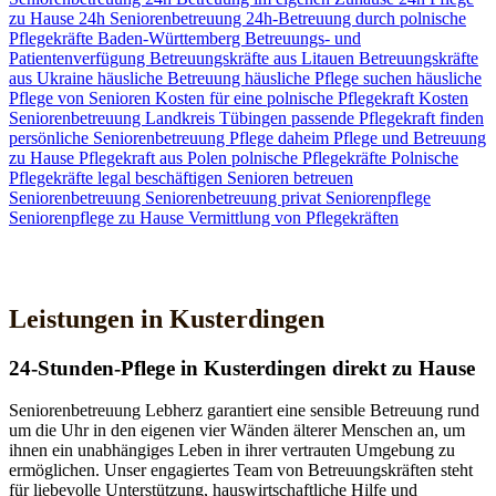
zu Hause
24h Seniorenbetreuung
24h-Betreuung durch polnische
Pflegekräfte
Baden-Württemberg
Betreuungs- und
Patientenverfügung
Betreuungskräfte aus Litauen
Betreuungskräfte
aus Ukraine
häusliche Betreuung
häusliche Pflege suchen
häusliche
Pflege von Senioren
Kosten für eine polnische Pflegekraft
Kosten
Seniorenbetreuung
Landkreis Tübingen
passende Pflegekraft finden
persönliche Seniorenbetreuung
Pflege daheim
Pflege und Betreuung
zu Hause
Pflegekraft aus Polen
polnische Pflegekräfte
Polnische
Pflegekräfte legal beschäftigen
Senioren betreuen
Seniorenbetreuung
Seniorenbetreuung privat
Seniorenpflege
Seniorenpflege zu Hause
Vermittlung von Pflegekräften
Jetzt Kontakt aufnehmen
Leistungen in Kusterdingen
24-Stunden-Pflege in Kusterdingen direkt zu Hause
Seniorenbetreuung Lebherz garantiert eine sensible Betreuung rund
um die Uhr in den eigenen vier Wänden älterer Menschen an, um
ihnen ein unabhängiges Leben in ihrer vertrauten Umgebung zu
ermöglichen. Unser engagiertes Team von Betreuungskräften steht
für liebevolle Unterstützung, hauswirtschaftliche Hilfe und