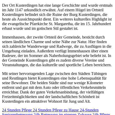
Der Ort Kusterdingen hat eine lange Geschichte und wurde erstmals
im Jahr 1147 urkundlich erwähnt. Auf einem Hügel im Ortsteil
Kusterdingen befindet sich die Ruine der Burg Kusterdingen, die
heute als Aussichtspunkt dient. Ein weiteres kulturelles Highlight ist
die evangelische Pfarrkirche St. Margaretha, die im 15. Jahrhundert
erbaut wurde und im gotischen Stil gestaltet ist.
Immenhausen, der zweite Ortsteil der Gemeinde, besticht durch
seinen ländlichen Charme und seine Nähe zur Natur. Hier finden
sich zahlreiche Wanderwege und Radwege, die zu Ausflügen in die
Umgebung einladen. Außerdem verfügt Immenhausen über einen
Badesee, der im Sommer als Naherholungsgebiet sehr beliebt ist. In
der Gemeinde Kusterdingen gibt es zudem diverse Vereine und
Veranstaltungen, die das kulturelle und sportliche Leben bereichern.
Mit seiner hervorragenden Lage zwischen den Städten Tübingen
und Reutlingen bietet Kusterdingen eine hohe Lebensqualität für
seine Bewohner. Die beiden Städte sind nur wenige Kilometer
entfernt und gut mit dem Auto oder öffentlichen Verkehrsmitteln
erreichbar. Dank der guten Verkehrsanbindung, der vielfältigen
Freizeitmöglichkeiten und der landschaftlichen Schönheit ist
Kusterdingen ein attraktiver Wohnort für Jung und Alt.
24 Stunden Pflege
24 Stunden Pflege zu Hause
24-Stunden
Seniorenbetreuung
24h Betreuung im eigenen Zuhause
24h Pflege