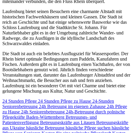
miteinander verbunden, die den Fluss Rhein überquert.
Laufenburg bietet seinen Besuchern eine charmante Altstadt mit
historischen Fachwerkhäusern und kleinen Gassen. Die Stadt ist
reich an Geschichte und hat einige sehenswerte Bauwerke wie das
Schloss Laufenburg und die Stadtkirche St. Johann. Für
Naturliebhaber gibt es in der Umgebung zahlreiche Wander- und
Radwege, die zu Ausflügen in die idyllische Landschaft des
Schwarzwaldes einladen.
Die Stadt ist auch ein beliebtes Ausflugsziel für Wassersportler. Der
Rhein bietet optimale Bedingungen zum Paddeln, Kanufahren und
Fischen. Außerdem gibt es in Laufenburg einen Yachthafen, der von
Bootsliebhabern genutzt wird. Jährlich finden verschiedene
Veranstaltungen statt, darunter das Laufenburger Altstadtfest und der
Weihnachtsmarkt, die Besucher aus nah und fern anziehen.
Laufenburg ist ein besonderer Ort mit viel Charme und bietet eine
gelungene Mischung aus Kultur, Natur und Geschichte.
24 Stunden Pflege
24 Stunden Pflege zu Hause
24-Stunden
Seniorenbetreuung
24h Betreuung im eigenen Zuhause
24h Pflege
zu Hause
24h Seniorenbetreuung
24h-Betreuung durch polnische
Pflegekräfte
Baden-Württemberg
Betreuungs- und
Patientenverfügung
Betreuungskräfte aus Litauen
Betreuungskräfte
aus Ukraine
häusliche Betreuung
häusliche Pflege suchen
häusliche