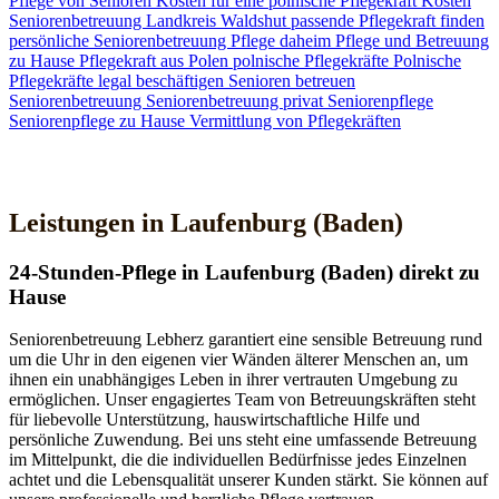
Pflege von Senioren
Kosten für eine polnische Pflegekraft
Kosten
Seniorenbetreuung
Landkreis Waldshut
passende Pflegekraft finden
persönliche Seniorenbetreuung
Pflege daheim
Pflege und Betreuung
zu Hause
Pflegekraft aus Polen
polnische Pflegekräfte
Polnische
Pflegekräfte legal beschäftigen
Senioren betreuen
Seniorenbetreuung
Seniorenbetreuung privat
Seniorenpflege
Seniorenpflege zu Hause
Vermittlung von Pflegekräften
Jetzt Kontakt aufnehmen
Leistungen in Laufenburg (Baden)
24-Stunden-Pflege in Laufenburg (Baden) direkt zu
Hause
Seniorenbetreuung Lebherz garantiert eine sensible Betreuung rund
um die Uhr in den eigenen vier Wänden älterer Menschen an, um
ihnen ein unabhängiges Leben in ihrer vertrauten Umgebung zu
ermöglichen. Unser engagiertes Team von Betreuungskräften steht
für liebevolle Unterstützung, hauswirtschaftliche Hilfe und
persönliche Zuwendung. Bei uns steht eine umfassende Betreuung
im Mittelpunkt, die die individuellen Bedürfnisse jedes Einzelnen
achtet und die Lebensqualität unserer Kunden stärkt. Sie können auf