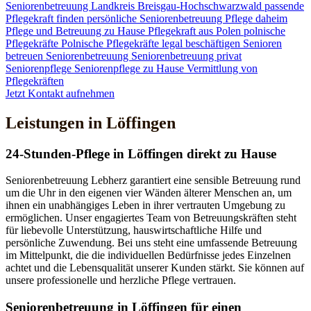
Seniorenbetreuung
Landkreis Breisgau-Hochschwarzwald
passende
Pflegekraft finden
persönliche Seniorenbetreuung
Pflege daheim
Pflege und Betreuung zu Hause
Pflegekraft aus Polen
polnische
Pflegekräfte
Polnische Pflegekräfte legal beschäftigen
Senioren
betreuen
Seniorenbetreuung
Seniorenbetreuung privat
Seniorenpflege
Seniorenpflege zu Hause
Vermittlung von
Pflegekräften
Jetzt Kontakt aufnehmen
Leistungen in Löffingen
24-Stunden-Pflege in Löffingen direkt zu Hause
Seniorenbetreuung Lebherz garantiert eine sensible Betreuung rund
um die Uhr in den eigenen vier Wänden älterer Menschen an, um
ihnen ein unabhängiges Leben in ihrer vertrauten Umgebung zu
ermöglichen. Unser engagiertes Team von Betreuungskräften steht
für liebevolle Unterstützung, hauswirtschaftliche Hilfe und
persönliche Zuwendung. Bei uns steht eine umfassende Betreuung
im Mittelpunkt, die die individuellen Bedürfnisse jedes Einzelnen
achtet und die Lebensqualität unserer Kunden stärkt. Sie können auf
unsere professionelle und herzliche Pflege vertrauen.
Senioren­betreuung in Löffingen für einen