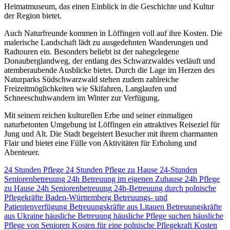
Heimatmuseum, das einen Einblick in die Geschichte und Kultur
der Region bietet.
Auch Naturfreunde kommen in Löffingen voll auf ihre Kosten. Die
malerische Landschaft lädt zu ausgedehnten Wanderungen und
Radtouren ein. Besonders beliebt ist der nahegelegene
Donauberglandweg, der entlang des Schwarzwaldes verläuft und
atemberaubende Ausblicke bietet. Durch die Lage im Herzen des
Naturparks Südschwarzwald stehen zudem zahlreiche
Freizeitmöglichkeiten wie Skifahren, Langlaufen und
Schneeschuhwandern im Winter zur Verfügung.
Mit seinem reichen kulturellen Erbe und seiner einmaligen
naturbetonten Umgebung ist Löffingen ein attraktives Reiseziel für
Jung und Alt. Die Stadt begeistert Besucher mit ihrem charmanten
Flair und bietet eine Fülle von Aktivitäten für Erholung und
Abenteuer.
24 Stunden Pflege
24 Stunden Pflege zu Hause
24-Stunden
Seniorenbetreuung
24h Betreuung im eigenen Zuhause
24h Pflege
zu Hause
24h Seniorenbetreuung
24h-Betreuung durch polnische
Pflegekräfte
Baden-Württemberg
Betreuungs- und
Patientenverfügung
Betreuungskräfte aus Litauen
Betreuungskräfte
aus Ukraine
häusliche Betreuung
häusliche Pflege suchen
häusliche
Pflege von Senioren
Kosten für eine polnische Pflegekraft
Kosten