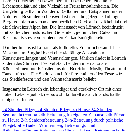
Lörrach bietet seinen Bewohnern und Besuchern eine hohe
Lebensqualität und eine Vielzahl an Freizeitmöglichkeiten. Die
Umgebung lädt zum Wandern, Radfahren und Entspannen in der
Natur ein. Besonders sehenswert ist der nahe gelegene Tüllinger
Berg, von dem aus man einen herrlichen Blick auf das Rheintal und
die Schweizer Alpen hat. Die Innenstadt von Lörrach beeindruckt
mit zahlreichen historischen Gebäuden, gemütlichen Cafés und
Restaurants sowie verschiedenen Einkaufsmöglichkeiten.
Darüber hinaus ist Lörrach als kulturelles Zentrum bekannt. Das
Museum am Burghof bietet eine vielfältige Auswahl an
Kunstausstellungen und Veranstaltungen. Jährlich findet in Lörrach
zudem das Stimmen-Festival statt, bei dem internationale
Künstlerinnen und Künstler aus den Bereichen Musik, Theater und
Tanz auftreten. Die Stadt ist auch für ihre traditionellen Feste wie
das Städtlefescht und den Weihnachtsmarkt beliebt.
Insgesamt ist Lörrach ein lebendiger und attraktiver Ort mit einer
hohen Lebensqualität, der sowohl kulturell als auch landschaftlich
einiges zu bieten hat.
24 Stunden Pflege
24 Stunden Pflege zu Hause
24-Stunden
Seniorenbetreuung
24h Betreuung im eigenen Zuhause
24h Pflege
zu Hause
24h Seniorenbetreuung
24h-Betreuung durch polnische
Pflegekräfte
Baden-Württemberg
Betreuungs- und
Patientenverfügung
Betreuungskräfte aus Litauen
Betreuungskräfte