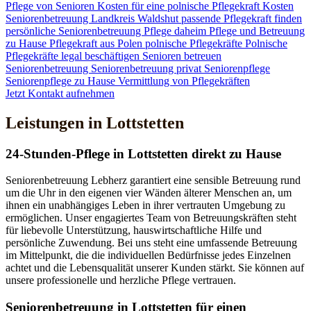
Pflege von Senioren
Kosten für eine polnische Pflegekraft
Kosten
Seniorenbetreuung
Landkreis Waldshut
passende Pflegekraft finden
persönliche Seniorenbetreuung
Pflege daheim
Pflege und Betreuung
zu Hause
Pflegekraft aus Polen
polnische Pflegekräfte
Polnische
Pflegekräfte legal beschäftigen
Senioren betreuen
Seniorenbetreuung
Seniorenbetreuung privat
Seniorenpflege
Seniorenpflege zu Hause
Vermittlung von Pflegekräften
Jetzt Kontakt aufnehmen
Leistungen in Lottstetten
24-Stunden-Pflege in Lottstetten direkt zu Hause
Seniorenbetreuung Lebherz garantiert eine sensible Betreuung rund
um die Uhr in den eigenen vier Wänden älterer Menschen an, um
ihnen ein unabhängiges Leben in ihrer vertrauten Umgebung zu
ermöglichen. Unser engagiertes Team von Betreuungskräften steht
für liebevolle Unterstützung, hauswirtschaftliche Hilfe und
persönliche Zuwendung. Bei uns steht eine umfassende Betreuung
im Mittelpunkt, die die individuellen Bedürfnisse jedes Einzelnen
achtet und die Lebensqualität unserer Kunden stärkt. Sie können auf
unsere professionelle und herzliche Pflege vertrauen.
Senioren­betreuung in Lottstetten für einen