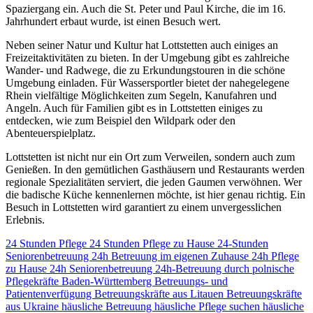
Spaziergang ein. Auch die St. Peter und Paul Kirche, die im 16.
Jahrhundert erbaut wurde, ist einen Besuch wert.
Neben seiner Natur und Kultur hat Lottstetten auch einiges an
Freizeitaktivitäten zu bieten. In der Umgebung gibt es zahlreiche
Wander- und Radwege, die zu Erkundungstouren in die schöne
Umgebung einladen. Für Wassersportler bietet der nahegelegene
Rhein vielfältige Möglichkeiten zum Segeln, Kanufahren und
Angeln. Auch für Familien gibt es in Lottstetten einiges zu
entdecken, wie zum Beispiel den Wildpark oder den
Abenteuerspielplatz.
Lottstetten ist nicht nur ein Ort zum Verweilen, sondern auch zum
Genießen. In den gemütlichen Gasthäusern und Restaurants werden
regionale Spezialitäten serviert, die jeden Gaumen verwöhnen. Wer
die badische Küche kennenlernen möchte, ist hier genau richtig. Ein
Besuch in Lottstetten wird garantiert zu einem unvergesslichen
Erlebnis.
24 Stunden Pflege
24 Stunden Pflege zu Hause
24-Stunden
Seniorenbetreuung
24h Betreuung im eigenen Zuhause
24h Pflege
zu Hause
24h Seniorenbetreuung
24h-Betreuung durch polnische
Pflegekräfte
Baden-Württemberg
Betreuungs- und
Patientenverfügung
Betreuungskräfte aus Litauen
Betreuungskräfte
aus Ukraine
häusliche Betreuung
häusliche Pflege suchen
häusliche