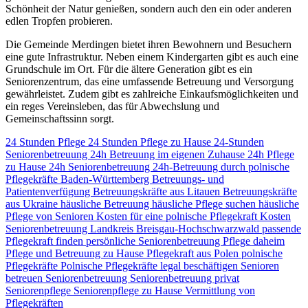
Schönheit der Natur genießen, sondern auch den ein oder anderen
edlen Tropfen probieren.
Die Gemeinde Merdingen bietet ihren Bewohnern und Besuchern
eine gute Infrastruktur. Neben einem Kindergarten gibt es auch eine
Grundschule im Ort. Für die ältere Generation gibt es ein
Seniorenzentrum, das eine umfassende Betreuung und Versorgung
gewährleistet. Zudem gibt es zahlreiche Einkaufsmöglichkeiten und
ein reges Vereinsleben, das für Abwechslung und
Gemeinschaftssinn sorgt.
24 Stunden Pflege
24 Stunden Pflege zu Hause
24-Stunden
Seniorenbetreuung
24h Betreuung im eigenen Zuhause
24h Pflege
zu Hause
24h Seniorenbetreuung
24h-Betreuung durch polnische
Pflegekräfte
Baden-Württemberg
Betreuungs- und
Patientenverfügung
Betreuungskräfte aus Litauen
Betreuungskräfte
aus Ukraine
häusliche Betreuung
häusliche Pflege suchen
häusliche
Pflege von Senioren
Kosten für eine polnische Pflegekraft
Kosten
Seniorenbetreuung
Landkreis Breisgau-Hochschwarzwald
passende
Pflegekraft finden
persönliche Seniorenbetreuung
Pflege daheim
Pflege und Betreuung zu Hause
Pflegekraft aus Polen
polnische
Pflegekräfte
Polnische Pflegekräfte legal beschäftigen
Senioren
betreuen
Seniorenbetreuung
Seniorenbetreuung privat
Seniorenpflege
Seniorenpflege zu Hause
Vermittlung von
Pflegekräften