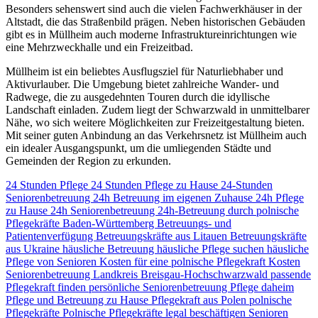
Besonders sehenswert sind auch die vielen Fachwerkhäuser in der
Altstadt, die das Straßenbild prägen. Neben historischen Gebäuden
gibt es in Müllheim auch moderne Infrastruktureinrichtungen wie
eine Mehrzweckhalle und ein Freizeitbad.
Müllheim ist ein beliebtes Ausflugsziel für Naturliebhaber und
Aktivurlauber. Die Umgebung bietet zahlreiche Wander- und
Radwege, die zu ausgedehnten Touren durch die idyllische
Landschaft einladen. Zudem liegt der Schwarzwald in unmittelbarer
Nähe, wo sich weitere Möglichkeiten zur Freizeitgestaltung bieten.
Mit seiner guten Anbindung an das Verkehrsnetz ist Müllheim auch
ein idealer Ausgangspunkt, um die umliegenden Städte und
Gemeinden der Region zu erkunden.
24 Stunden Pflege
24 Stunden Pflege zu Hause
24-Stunden
Seniorenbetreuung
24h Betreuung im eigenen Zuhause
24h Pflege
zu Hause
24h Seniorenbetreuung
24h-Betreuung durch polnische
Pflegekräfte
Baden-Württemberg
Betreuungs- und
Patientenverfügung
Betreuungskräfte aus Litauen
Betreuungskräfte
aus Ukraine
häusliche Betreuung
häusliche Pflege suchen
häusliche
Pflege von Senioren
Kosten für eine polnische Pflegekraft
Kosten
Seniorenbetreuung
Landkreis Breisgau-Hochschwarzwald
passende
Pflegekraft finden
persönliche Seniorenbetreuung
Pflege daheim
Pflege und Betreuung zu Hause
Pflegekraft aus Polen
polnische
Pflegekräfte
Polnische Pflegekräfte legal beschäftigen
Senioren