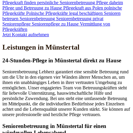
Pflegekraft finden
persönliche Seniorenbetreuung
Pflege daheim
Pflege und Betreuung zu Hause
Pflegekraft aus Polen
polnische
Pflegekräfte
Polnische Pflegekräfte legal beschäftigen
Senioren
betreuen
Seniorenbetreuung
Seniorenbetreuung privat
Seniorenpflege
Seniorenpflege zu Hause
Vermittlung von
Pflegekräften
Jetzt Kontakt aufnehmen
Leistungen in Münstertal
24-Stunden-Pflege in Münstertal direkt zu Hause
Seniorenbetreuung Lebherz garantiert eine sensible Betreuung rund
um die Uhr in den eigenen vier Wänden älterer Menschen an, um
ihnen ein unabhängiges Leben in ihrer vertrauten Umgebung zu
ermöglichen. Unser engagiertes Team von Betreuungskräften steht
für liebevolle Unterstützung, hauswirtschaftliche Hilfe und
persönliche Zuwendung. Bei uns steht eine umfassende Betreuung
im Mittelpunkt, die die individuellen Bedürfnisse jedes Einzelnen
achtet und die Lebensqualität unserer Kunden stärkt. Sie können auf
unsere professionelle und herzliche Pflege vertrauen.
Senioren­betreuung in Münstertal für einen
würdevollen Lebensabend