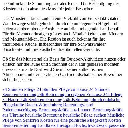
beeindruckende Sammlung sakraler Kunst. Die Besichtigung des
Klosters ist ein absolutes Muss für jeden Besucher.
Das Münstertal bietet zudem eine Vielzahl von Freizeitaktivitäten.
Wanderwege schlängeln sich durch die umliegenden Hügel und
bieten atemberaubende Ausblicke auf die umliegende Landschaft.
Für die Abenteuerlustigen gibt es auch Möglichkeiten zum Klettern
und Mountainbiken. Die Region ist auch bekannt für ihre
traditionelle Küche, insbesondere für ihre Schwarzwälder
Kirschtorte und ihre köstlichen traditionellen Gerichte.
Ob Sie das Münstertal als Basis für Outdoor-Aktivitäten nutzen oder
einfach nur die Ruhe und Schönheit der Natur genießen möchten,
dieses charmante Dorf wird Sie mit seiner authentischen
Atmosphäre und der herzlichen Gastfreundschaft seiner Bewohner
sicher begeistern.
24 Stunden Pflege
24 Stunden Pflege zu Hause
24-Stunden
Seniorenbetreuung
24h Betreuung im eigenen Zuhause
24h Pflege
zu Hause
24h Seniorenbetreuung
24h-Betreuung durch polnische
Pflegekräfte
Baden-Württemberg
Betreuungs- und
Patientenverfügung
Betreuungskräfte aus Litauen
Betreuungskräfte
aus Ukraine
häusliche Betreuung
häusliche Pflege suchen
häusliche
Pflege von Senioren
Kosten für eine polnische Pflegekraft
Kosten
Seniorenbetreuung
Landkreis Breisgau-Hochschwarzwald
passende