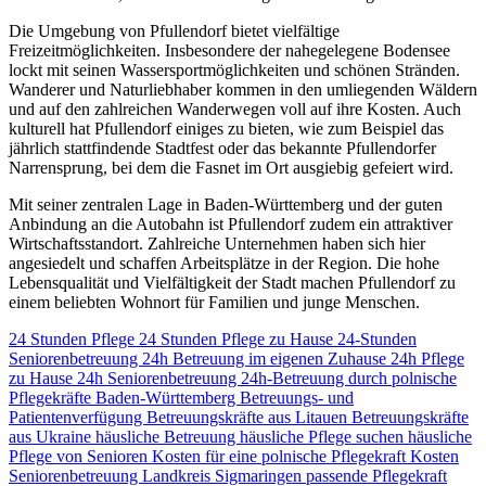
Die Umgebung von Pfullendorf bietet vielfältige
Freizeitmöglichkeiten. Insbesondere der nahegelegene Bodensee
lockt mit seinen Wassersportmöglichkeiten und schönen Stränden.
Wanderer und Naturliebhaber kommen in den umliegenden Wäldern
und auf den zahlreichen Wanderwegen voll auf ihre Kosten. Auch
kulturell hat Pfullendorf einiges zu bieten, wie zum Beispiel das
jährlich stattfindende Stadtfest oder das bekannte Pfullendorfer
Narrensprung, bei dem die Fasnet im Ort ausgiebig gefeiert wird.
Mit seiner zentralen Lage in Baden-Württemberg und der guten
Anbindung an die Autobahn ist Pfullendorf zudem ein attraktiver
Wirtschaftsstandort. Zahlreiche Unternehmen haben sich hier
angesiedelt und schaffen Arbeitsplätze in der Region. Die hohe
Lebensqualität und Vielfältigkeit der Stadt machen Pfullendorf zu
einem beliebten Wohnort für Familien und junge Menschen.
24 Stunden Pflege
24 Stunden Pflege zu Hause
24-Stunden
Seniorenbetreuung
24h Betreuung im eigenen Zuhause
24h Pflege
zu Hause
24h Seniorenbetreuung
24h-Betreuung durch polnische
Pflegekräfte
Baden-Württemberg
Betreuungs- und
Patientenverfügung
Betreuungskräfte aus Litauen
Betreuungskräfte
aus Ukraine
häusliche Betreuung
häusliche Pflege suchen
häusliche
Pflege von Senioren
Kosten für eine polnische Pflegekraft
Kosten
Seniorenbetreuung
Landkreis Sigmaringen
passende Pflegekraft