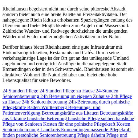
Rheinhausen begeistert nicht nur durch seine pittoreske Altstadt,
sondern bietet auch eine breite Palette an Freizeitaktivitäten. Der
nahegelegene Rhein lädt zu erholsamen Spaziergängen entlang des
Ufers ein und bietet Möglichkeiten zum Angeln und Wassersport.
Zahlreiche Wander- und Radwege durchziehen die umliegenden
Wälder und Felder und ermöglichen Aktivitäten in der Natur.
Darüber hinaus bietet Rheinhausen eine gute Infrastruktur mit
Einkaufsmöglichkeiten, Restaurants und Cafés. Durch seine
verkehrsgünstige Lage ist der Ort gut an das umliegende Umland
angebunden und ermöglicht Ausflüge in die nahegelegene Stadt
Emmendingen oder in den Schwarzwald. Rheinhausen ist somit ein
attraktiver Wohnort für Naturliebhaber und bietet eine hohe
Lebensqualität für seine Bewohner.
24 Stunden Pflege
24 Stunden Pflege zu Hause
24-Stunden
Seniorenbetreuung
24h Betreuung im eigenen Zuhause
24h Pflege
zu Hause
24h Seniorenbetreuung
24h-Betreuung durch polnische
Pflegekräfte
Baden-Württemberg
Betreuungs- und
Patientenverfügung
Betreuungskräfte aus Litauen
Betreuungskräfte
aus Ukraine
häusliche Betreuung
häusliche Pflege suchen
häusliche
Pflege von Senioren
Kosten für eine polnische Pflegekraft
Kosten
Seniorenbetreuung
Landkreis Emmendingen
passende Pflegekraft
finden
persönliche Seniorenbetreuung
Pflege daheim
Pflege und