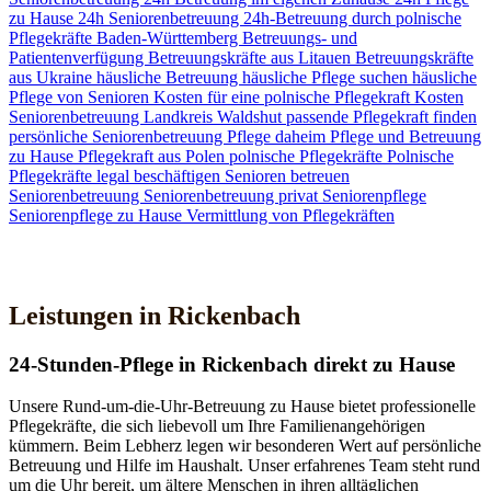
zu Hause
24h Seniorenbetreuung
24h-Betreuung durch polnische
Pflegekräfte
Baden-Württemberg
Betreuungs- und
Patientenverfügung
Betreuungskräfte aus Litauen
Betreuungskräfte
aus Ukraine
häusliche Betreuung
häusliche Pflege suchen
häusliche
Pflege von Senioren
Kosten für eine polnische Pflegekraft
Kosten
Seniorenbetreuung
Landkreis Waldshut
passende Pflegekraft finden
persönliche Seniorenbetreuung
Pflege daheim
Pflege und Betreuung
zu Hause
Pflegekraft aus Polen
polnische Pflegekräfte
Polnische
Pflegekräfte legal beschäftigen
Senioren betreuen
Seniorenbetreuung
Seniorenbetreuung privat
Seniorenpflege
Seniorenpflege zu Hause
Vermittlung von Pflegekräften
Jetzt Kontakt aufnehmen
Leistungen in Rickenbach
24-Stunden-Pflege in Rickenbach direkt zu Hause
Unsere Rund-um-die-Uhr-Betreuung zu Hause bietet professionelle
Pflegekräfte, die sich liebevoll um Ihre Familienangehörigen
kümmern. Beim Lebherz legen wir besonderen Wert auf persönliche
Betreuung und Hilfe im Haushalt. Unser erfahrenes Team steht rund
um die Uhr bereit, um ältere Menschen in ihren alltäglichen