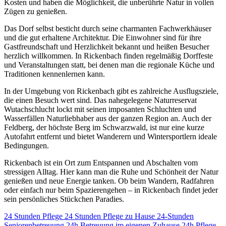
Kosten und haben die Möglichkeit, die unberührte Natur in vollen
Zügen zu genießen.
Das Dorf selbst besticht durch seine charmanten Fachwerkhäuser
und die gut erhaltene Architektur. Die Einwohner sind für ihre
Gastfreundschaft und Herzlichkeit bekannt und heißen Besucher
herzlich willkommen. In Rickenbach finden regelmäßig Dorffeste
und Veranstaltungen statt, bei denen man die regionale Küche und
Traditionen kennenlernen kann.
In der Umgebung von Rickenbach gibt es zahlreiche Ausflugsziele,
die einen Besuch wert sind. Das nahegelegene Naturreservat
Wutachschlucht lockt mit seinen imposanten Schluchten und
Wasserfällen Naturliebhaber aus der ganzen Region an. Auch der
Feldberg, der höchste Berg im Schwarzwald, ist nur eine kurze
Autofahrt entfernt und bietet Wanderern und Wintersportlern ideale
Bedingungen.
Rickenbach ist ein Ort zum Entspannen und Abschalten vom
stressigen Alltag. Hier kann man die Ruhe und Schönheit der Natur
genießen und neue Energie tanken. Ob beim Wandern, Radfahren
oder einfach nur beim Spazierengehen – in Rickenbach findet jeder
sein persönliches Stückchen Paradies.
24 Stunden Pflege
24 Stunden Pflege zu Hause
24-Stunden
Seniorenbetreuung
24h Betreuung im eigenen Zuhause
24h Pflege