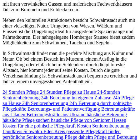
mit ihren verwinkelten Gassen und malerischen Fachwerkhäusern
lädt zum Bummeln und Entdecken ein.
Neben den kulturellen Attraktionen besticht Schwalmstadt auch mit
einer vielseitigen Natur. Umgeben von Wiesen, Wäldern und
Flüssen ist die Umgebung ideal für ausgedehnte Spaziergänge und
Fahrradtouren. Der nahegelegene Homberger Stausee bietet zudem
Möglichkeiten zum Schwimmen, Tauchen und Segeln.
In Schwalmstadt findet man die perfekte Mischung aus Kultur und
Natur. Ob bei einem Besuch im Museum, einem Ausflug in die
Umgebung oder einfach beim Schlendern durch die pittoreske
Altstadt, hier kommt jeder auf seine Kosten. Durch die gute
Verkehrsanbindung ist Schwalmstadt auch bequem zu erreichen und
lädt zu einem unvergesslichen Aufenthalt ein.
24 Stunden Pflege
24 Stunden Pflege zu Hause
24-Stunden
Seniorenbetreuung
24h Betreuung im eigenen Zuhause
24h Pflege
zu Hause
24h Seniorenbetreuung
24h-Betreuung durch polnische
Pflegekräfte
Betreuungs- und Patientenverfügung
Betreuungskräfte
aus Litauen
Betreuungskräfte aus Ukraine
häusliche Betreuung
häusliche Pflege suchen
häusliche Pflege von Senioren
Hessen
Kosten für eine polnische Pflegekraft
Kosten Seniorenbetreuung
Landkreis Schwalm-Eder-Kreis
passende Pflegekraft finden
persönliche Seniorenbetreuung
Pflege daheim
Pflege und Betreuung