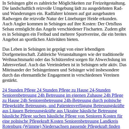
In Selsingen gibt es zahlreiche Möglichkeiten zur Freizeitgestaltung.
Die landschaftlich reizvolle Umgebung lädt zu ausgedehnten Rad-
und Wanderungen ein. Radfahrer können auf gut ausgebauten
Radwegen die reizvolle Natur der Lüneburger Heide erkunden.
Auch Angler kommen in Selsingen auf ihre Kosten: Der Ortsfluss
Selsau ermöglicht das Angeln verschiedener Fischarten. Zudem gibt
es in Selsingen ein Freibad und mehrere Sportvereine, die ein breites
Angebot an sportlichen Aktivitäten bieten.
Das Leben in Selsingen ist geprägt von einer lebendigen
Dorfgemeinschaft. Zahlreiche Veranstaltungen wie der traditionelle
Weihnachtsmarkt oder das Schützenfest sorgen für Abwechslung im
Jahresverlauf. Auch das Vereinsleben ist in Selsingen sehr aktiv. Das
Miteinander der Selsingerinnen und Selsinger wird insbesondere
durch das ehrenamtliche Engagement in verschiedenen Vereinen
gestärkt.
24 Stunden Pflege
24 Stunden Pflege zu Hause
24-Stunden
Seniorenbetreuung
24h Betreuung im eigenen Zuhause
24h Pflege
zu Hause
24h Seniorenbetreuung
24h-Betreuung durch polnische
Pflegekräfte
Betreuungs- und Patientenverfügung
Betreuungskräfte
aus Litauen
Betreuungskräfte aus Ukraine
häusliche Betreuung
häusliche Pflege suchen
häusliche Pflege von Senioren
Kosten für
eine polnische Pflegekraft
Kosten Seniorenbetreuung
Landkreis
Rotenburg (Wümme)
Niedersachsen
passende Pflegekraft finden