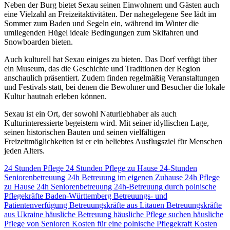
Neben der Burg bietet Sexau seinen Einwohnern und Gästen auch
eine Vielzahl an Freizeitaktivitäten. Der nahegelegene See lädt im
Sommer zum Baden und Segeln ein, während im Winter die
umliegenden Hügel ideale Bedingungen zum Skifahren und
Snowboarden bieten.
Auch kulturell hat Sexau einiges zu bieten. Das Dorf verfügt über
ein Museum, das die Geschichte und Traditionen der Region
anschaulich präsentiert. Zudem finden regelmäßig Veranstaltungen
und Festivals statt, bei denen die Bewohner und Besucher die lokale
Kultur hautnah erleben können.
Sexau ist ein Ort, der sowohl Naturliebhaber als auch
Kulturinteressierte begeistern wird. Mit seiner idyllischen Lage,
seinen historischen Bauten und seinen vielfältigen
Freizeitmöglichkeiten ist er ein beliebtes Ausflugsziel für Menschen
jeden Alters.
24 Stunden Pflege
24 Stunden Pflege zu Hause
24-Stunden
Seniorenbetreuung
24h Betreuung im eigenen Zuhause
24h Pflege
zu Hause
24h Seniorenbetreuung
24h-Betreuung durch polnische
Pflegekräfte
Baden-Württemberg
Betreuungs- und
Patientenverfügung
Betreuungskräfte aus Litauen
Betreuungskräfte
aus Ukraine
häusliche Betreuung
häusliche Pflege suchen
häusliche
Pflege von Senioren
Kosten für eine polnische Pflegekraft
Kosten