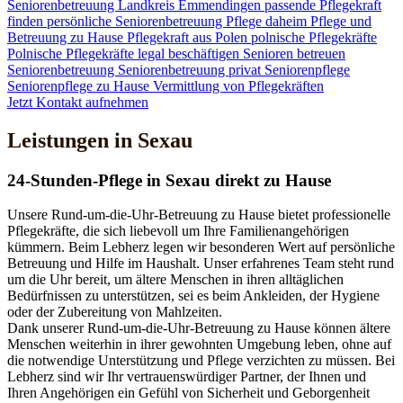
Seniorenbetreuung
Landkreis Emmendingen
passende Pflegekraft
finden
persönliche Seniorenbetreuung
Pflege daheim
Pflege und
Betreuung zu Hause
Pflegekraft aus Polen
polnische Pflegekräfte
Polnische Pflegekräfte legal beschäftigen
Senioren betreuen
Seniorenbetreuung
Seniorenbetreuung privat
Seniorenpflege
Seniorenpflege zu Hause
Vermittlung von Pflegekräften
Jetzt Kontakt aufnehmen
Leistungen in Sexau
24-Stunden-Pflege in Sexau direkt zu Hause
Unsere Rund-um-die-Uhr-Betreuung zu Hause bietet professionelle
Pflegekräfte, die sich liebevoll um Ihre Familienangehörigen
kümmern. Beim Lebherz legen wir besonderen Wert auf persönliche
Betreuung und Hilfe im Haushalt. Unser erfahrenes Team steht rund
um die Uhr bereit, um ältere Menschen in ihren alltäglichen
Bedürfnissen zu unterstützen, sei es beim Ankleiden, der Hygiene
oder der Zubereitung von Mahlzeiten.
Dank unserer Rund-um-die-Uhr-Betreuung zu Hause können ältere
Menschen weiterhin in ihrer gewohnten Umgebung leben, ohne auf
die notwendige Unterstützung und Pflege verzichten zu müssen. Bei
Lebherz sind wir Ihr vertrauenswürdiger Partner, der Ihnen und
Ihren Angehörigen ein Gefühl von Sicherheit und Geborgenheit