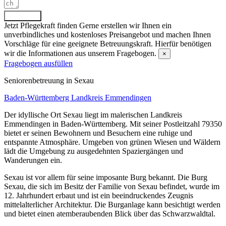
Absenden
Jetzt Pflegekraft finden
Gerne erstellen wir Ihnen ein
unverbindliches und kostenloses Preisangebot und machen Ihnen
Vorschläge für eine geeignete Betreuungskraft. Hierfür benötigen
wir die Informationen aus unserem Fragebogen.
×
Fragebogen ausfüllen
Senioren­betreuung in Sexau
Baden-Württemberg
Landkreis Emmendingen
Der idyllische Ort Sexau liegt im malerischen Landkreis
Emmendingen in Baden-Württemberg. Mit seiner Postleitzahl 79350
bietet er seinen Bewohnern und Besuchern eine ruhige und
entspannte Atmosphäre. Umgeben von grünen Wiesen und Wäldern
lädt die Umgebung zu ausgedehnten Spaziergängen und
Wanderungen ein.
Sexau ist vor allem für seine imposante Burg bekannt. Die Burg
Sexau, die sich im Besitz der Familie von Sexau befindet, wurde im
12. Jahrhundert erbaut und ist ein beeindruckendes Zeugnis
mittelalterlicher Architektur. Die Burganlage kann besichtigt werden
und bietet einen atemberaubenden Blick über das Schwarzwaldtal.