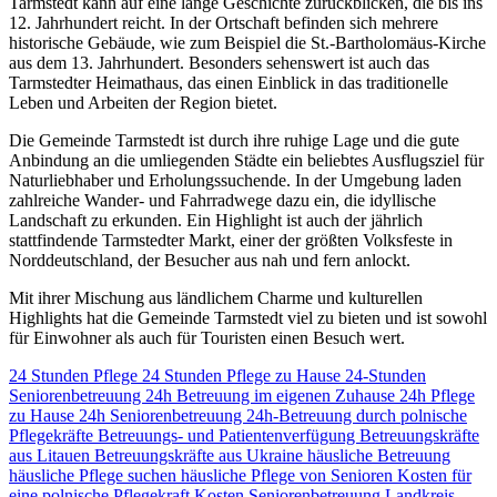
Tarmstedt kann auf eine lange Geschichte zurückblicken, die bis ins
12. Jahrhundert reicht. In der Ortschaft befinden sich mehrere
historische Gebäude, wie zum Beispiel die St.-Bartholomäus-Kirche
aus dem 13. Jahrhundert. Besonders sehenswert ist auch das
Tarmstedter Heimathaus, das einen Einblick in das traditionelle
Leben und Arbeiten der Region bietet.
Die Gemeinde Tarmstedt ist durch ihre ruhige Lage und die gute
Anbindung an die umliegenden Städte ein beliebtes Ausflugsziel für
Naturliebhaber und Erholungssuchende. In der Umgebung laden
zahlreiche Wander- und Fahrradwege dazu ein, die idyllische
Landschaft zu erkunden. Ein Highlight ist auch der jährlich
stattfindende Tarmstedter Markt, einer der größten Volksfeste in
Norddeutschland, der Besucher aus nah und fern anlockt.
Mit ihrer Mischung aus ländlichem Charme und kulturellen
Highlights hat die Gemeinde Tarmstedt viel zu bieten und ist sowohl
für Einwohner als auch für Touristen einen Besuch wert.
24 Stunden Pflege
24 Stunden Pflege zu Hause
24-Stunden
Seniorenbetreuung
24h Betreuung im eigenen Zuhause
24h Pflege
zu Hause
24h Seniorenbetreuung
24h-Betreuung durch polnische
Pflegekräfte
Betreuungs- und Patientenverfügung
Betreuungskräfte
aus Litauen
Betreuungskräfte aus Ukraine
häusliche Betreuung
häusliche Pflege suchen
häusliche Pflege von Senioren
Kosten für
eine polnische Pflegekraft
Kosten Seniorenbetreuung
Landkreis