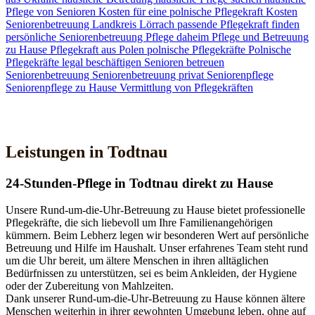
Pflege von Senioren
Kosten für eine polnische Pflegekraft
Kosten
Seniorenbetreuung
Landkreis Lörrach
passende Pflegekraft finden
persönliche Seniorenbetreuung
Pflege daheim
Pflege und Betreuung
zu Hause
Pflegekraft aus Polen
polnische Pflegekräfte
Polnische
Pflegekräfte legal beschäftigen
Senioren betreuen
Seniorenbetreuung
Seniorenbetreuung privat
Seniorenpflege
Seniorenpflege zu Hause
Vermittlung von Pflegekräften
Jetzt Kontakt aufnehmen
Leistungen in Todtnau
24-Stunden-Pflege in Todtnau direkt zu Hause
Unsere Rund-um-die-Uhr-Betreuung zu Hause bietet professionelle
Pflegekräfte, die sich liebevoll um Ihre Familienangehörigen
kümmern. Beim Lebherz legen wir besonderen Wert auf persönliche
Betreuung und Hilfe im Haushalt. Unser erfahrenes Team steht rund
um die Uhr bereit, um ältere Menschen in ihren alltäglichen
Bedürfnissen zu unterstützen, sei es beim Ankleiden, der Hygiene
oder der Zubereitung von Mahlzeiten.
Dank unserer Rund-um-die-Uhr-Betreuung zu Hause können ältere
Menschen weiterhin in ihrer gewohnten Umgebung leben, ohne auf