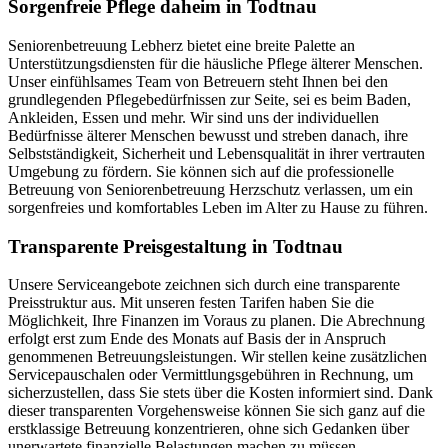
Sorgenfreie Pflege daheim in Todtnau
Seniorenbetreuung Lebherz bietet eine breite Palette an
Unterstützungsdiensten für die häusliche Pflege älterer Menschen.
Unser einfühlsames Team von Betreuern steht Ihnen bei den
grundlegenden Pflegebedürfnissen zur Seite, sei es beim Baden,
Ankleiden, Essen und mehr. Wir sind uns der individuellen
Bedürfnisse älterer Menschen bewusst und streben danach, ihre
Selbstständigkeit, Sicherheit und Lebensqualität in ihrer vertrauten
Umgebung zu fördern. Sie können sich auf die professionelle
Betreuung von Seniorenbetreuung Herzschutz verlassen, um ein
sorgenfreies und komfortables Leben im Alter zu Hause zu führen.
Transparente Preisgestaltung in Todtnau
Unsere Serviceangebote zeichnen sich durch eine transparente
Preisstruktur aus. Mit unseren festen Tarifen haben Sie die
Möglichkeit, Ihre Finanzen im Voraus zu planen. Die Abrechnung
erfolgt erst zum Ende des Monats auf Basis der in Anspruch
genommenen Betreuungsleistungen. Wir stellen keine zusätzlichen
Servicepauschalen oder Vermittlungsgebühren in Rechnung, um
sicherzustellen, dass Sie stets über die Kosten informiert sind. Dank
dieser transparenten Vorgehensweise können Sie sich ganz auf die
erstklassige Betreuung konzentrieren, ohne sich Gedanken über
unerwartete finanzielle Belastungen machen zu müssen.