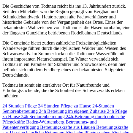
Die Geschichte von Todtnau reicht bis ins 13. Jahrhundert zurück.
Seit dem Mittelalter war die Region geprägt von Bergbau und
Schmiedehandwerk. Heute zeugen alte Fachwerkhäuser und
historische Gebäude von der Vergangenheit des Ortes. Eines der
bekanntesten Wahrzeichen von Todtnau ist die Hasenhornbahn, eine
der längsten Ganzjährig betriebenen Rodelbahnen Deutschlands.
Die Gemeinde bietet zudem zahlreiche Freizeitmöglichkeiten.
Wanderwege führen durch die idyllischen Wälder und Wiesen des
Schwarzwalds. Im Sommer locken die Todtnauer Wasserfälle mit
ihrem imposanten Naturschauspiel. Im Winter verwandelt sich
Todtnau in ein Paradies für Skifahrer und Snowboarder, denn hier
befindet sich mit dem Feldberg eines der bekanntesten Skigebiete
Deutschlands.
Todtnau ist somit ein attraktiver Ort für Naturfreunde und
Erholungssuchende, die die Schönheit des Schwarzwalds erleben
möchten.
24 Stunden Pflege
24 Stunden Pflege zu Hause
24-Stunden
Seniorenbetreuung
24h Betreuung im eigenen Zuhause
24h Pflege
zu Hause
24h Seniorenbetreuung
24h-Betreuung durch polnische
Pflegekräfte
Baden-Württemberg
Betreuungs- und
Patientenverfügung
Betreuungskräfte aus Litauen
Betreuungskräfte
aus Ukraine
häusliche Betreuung
häusliche Pflege suchen
häusliche