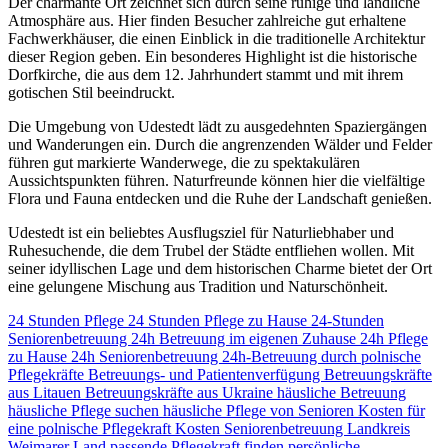
Der charmante Ort zeichnet sich durch seine ruhige und ländliche
Atmosphäre aus. Hier finden Besucher zahlreiche gut erhaltene
Fachwerkhäuser, die einen Einblick in die traditionelle Architektur
dieser Region geben. Ein besonderes Highlight ist die historische
Dorfkirche, die aus dem 12. Jahrhundert stammt und mit ihrem
gotischen Stil beeindruckt.
Die Umgebung von Udestedt lädt zu ausgedehnten Spaziergängen
und Wanderungen ein. Durch die angrenzenden Wälder und Felder
führen gut markierte Wanderwege, die zu spektakulären
Aussichtspunkten führen. Naturfreunde können hier die vielfältige
Flora und Fauna entdecken und die Ruhe der Landschaft genießen.
Udestedt ist ein beliebtes Ausflugsziel für Naturliebhaber und
Ruhesuchende, die dem Trubel der Städte entfliehen wollen. Mit
seiner idyllischen Lage und dem historischen Charme bietet der Ort
eine gelungene Mischung aus Tradition und Naturschönheit.
24 Stunden Pflege
24 Stunden Pflege zu Hause
24-Stunden
Seniorenbetreuung
24h Betreuung im eigenen Zuhause
24h Pflege
zu Hause
24h Seniorenbetreuung
24h-Betreuung durch polnische
Pflegekräfte
Betreuungs- und Patientenverfügung
Betreuungskräfte
aus Litauen
Betreuungskräfte aus Ukraine
häusliche Betreuung
häusliche Pflege suchen
häusliche Pflege von Senioren
Kosten für
eine polnische Pflegekraft
Kosten Seniorenbetreuung
Landkreis
Weimarer Land
passende Pflegekraft finden
persönliche