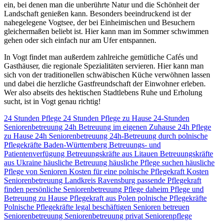
ein, bei denen man die unberührte Natur und die Schönheit der
Landschaft genießen kann. Besonders beeindruckend ist der
nahegelegene Vogtsee, der bei Einheimischen und Besuchern
gleichermaßen beliebt ist. Hier kann man im Sommer schwimmen
gehen oder sich einfach nur am Ufer entspannen.
In Vogt findet man außerdem zahlreiche gemütliche Cafés und
Gasthäuser, die regionale Spezialitäten servieren. Hier kann man
sich von der traditionellen schwäbischen Küche verwöhnen lassen
und dabei die herzliche Gastfreundschaft der Einwohner erleben.
Wer also abseits des hektischen Stadtlebens Ruhe und Erholung
sucht, ist in Vogt genau richtig!
24 Stunden Pflege
24 Stunden Pflege zu Hause
24-Stunden
Seniorenbetreuung
24h Betreuung im eigenen Zuhause
24h Pflege
zu Hause
24h Seniorenbetreuung
24h-Betreuung durch polnische
Pflegekräfte
Baden-Württemberg
Betreuungs- und
Patientenverfügung
Betreuungskräfte aus Litauen
Betreuungskräfte
aus Ukraine
häusliche Betreuung
häusliche Pflege suchen
häusliche
Pflege von Senioren
Kosten für eine polnische Pflegekraft
Kosten
Seniorenbetreuung
Landkreis Ravensburg
passende Pflegekraft
finden
persönliche Seniorenbetreuung
Pflege daheim
Pflege und
Betreuung zu Hause
Pflegekraft aus Polen
polnische Pflegekräfte
Polnische Pflegekräfte legal beschäftigen
Senioren betreuen
Seniorenbetreuung
Seniorenbetreuung privat
Seniorenpflege