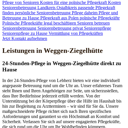
Pflege von Senioren
Kosten für eine polnische Pflegekraft
Kosten
Seniorenbetreuung
Landkreis Ostalbkreis
passende Pflegekraft
finden
persönliche Seniorenbetreuung
Pflege daheim
Pflege und
Betreuung zu Hause
Pflegekraft aus Polen
polnische Pflegekräfte
Polnische Pflegekräfte legal beschäftigen
Senioren betreuen
Seniorenbetreuung
Seniorenbetreuung privat
Seniorenpflege
Seniorenpflege zu Hause
Vermittlung von Pflegekräften
Jetzt Kontakt aufnehmen
Leistungen in Weggen-Ziegelhütte
24-Stunden-Pflege in Weggen-Ziegelhütte direkt zu
Hause
In der 24-Stunden-Pflege von Lebherz bieten wir eine individuell
angepasste Betreuung rund um die Uhr an. Unser erfahrenes Team
steht Ihnen und Ihren Angehörigen zur Seite, um sicherzustellen,
dass Ihre Bedürfnisse jederzeit erfüllt werden. Von der
Unterstützung bei der Körperpflege über die Hilfe im Haushalt bis
hin zur Begleitung zu Arztterminen – wir sind für Sie da. Unsere
maßgeschneiderte Pflege richtet sich nach Ihren spezifischen
Anforderungen und garantiert so ein Höchstmaß an Komfort und
Sicherheit. Verlassen Sie sich auf unsere engagierten Pflegekräfte,
die sich rund um die Uhr um Ihr Wohlbefinden kümmern.