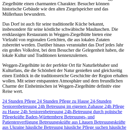
Ziegelhütte einen charmanten Charakter. Besucher können
historische Gebäude wie den alten Ziegelspeicher und das
Müllerhaus bewundern.
Das Dorf ist auch für seine traditionelle Küche bekannt,
insbesondere für seine köstliche schwäbische Maultaschen. Die
erstklassigen Restaurants in Weggen-Ziegelhütte bieten eine
Vielzahl von regionalen Gerichten, die aus lokalen Zutaten
zubereitet werden. Darüber hinaus veranstaltet das Dorf jedes Jahr
ein großes Volksfest, bei dem Besucher die Gelegenheit haben, die
lokale Kultur und Traditionen kennenzulernen.
Weggen-Ziegelhütte ist der perfekte Ort für Naturliebhaber und
Kulturfans, die die Schönheit der Natur genießen und gleichzeitig
einen Einblick in die traditionsreiche Geschichte der Region erhalten
wollen. Mit seiner entspannten Atmosphäre und dem freundlichen
Charme der Einheimischen ist Weggen-Ziegelhütte definitiv eine
Reise wert.
24 Stunden Pflege
24 Stunden Pflege zu Hause
24-Stunden
Seniorenbetreuung
24h Betreuung im eigenen Zuhause
24h Pflege
zu Hause
24h Seniorenbetreuung
24h-Betreuung durch polnische
Pflegekräfte
Baden-Württemberg
Betreuungs- und
Patientenverfügung
Betreuungskräfte aus Litauen
Betreuungskräfte
aus Ukraine
häusliche Betreuung
häusliche Pflege suchen
häusliche