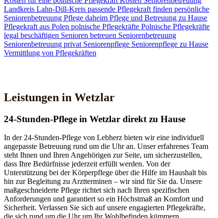
Kosten für eine polnische Pflegekraft
Kosten Seniorenbetreuung
Landkreis Lahn-Dill-Kreis
passende Pflegekraft finden
persönliche
Seniorenbetreuung
Pflege daheim
Pflege und Betreuung zu Hause
Pflegekraft aus Polen
polnische Pflegekräfte
Polnische Pflegekräfte
legal beschäftigen
Senioren betreuen
Seniorenbetreuung
Seniorenbetreuung privat
Seniorenpflege
Seniorenpflege zu Hause
Vermittlung von Pflegekräften
Jetzt Kontakt aufnehmen
Leistungen in Wetzlar
24-Stunden-Pflege in Wetzlar direkt zu Hause
In der 24-Stunden-Pflege von Lebherz bieten wir eine individuell
angepasste Betreuung rund um die Uhr an. Unser erfahrenes Team
steht Ihnen und Ihren Angehörigen zur Seite, um sicherzustellen,
dass Ihre Bedürfnisse jederzeit erfüllt werden. Von der
Unterstützung bei der Körperpflege über die Hilfe im Haushalt bis
hin zur Begleitung zu Arztterminen – wir sind für Sie da. Unsere
maßgeschneiderte Pflege richtet sich nach Ihren spezifischen
Anforderungen und garantiert so ein Höchstmaß an Komfort und
Sicherheit. Verlassen Sie sich auf unsere engagierten Pflegekräfte,
die sich rund um die Uhr um Ihr Wohlbefinden kümmern.