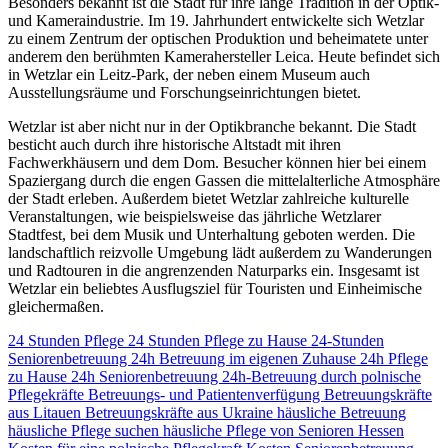
Besonders bekannt ist die Stadt für ihre lange Tradition in der Optik-
und Kameraindustrie. Im 19. Jahrhundert entwickelte sich Wetzlar
zu einem Zentrum der optischen Produktion und beheimatete unter
anderem den berühmten Kamerahersteller Leica. Heute befindet sich
in Wetzlar ein Leitz-Park, der neben einem Museum auch
Ausstellungsräume und Forschungseinrichtungen bietet.
Wetzlar ist aber nicht nur in der Optikbranche bekannt. Die Stadt
besticht auch durch ihre historische Altstadt mit ihren
Fachwerkhäusern und dem Dom. Besucher können hier bei einem
Spaziergang durch die engen Gassen die mittelalterliche Atmosphäre
der Stadt erleben. Außerdem bietet Wetzlar zahlreiche kulturelle
Veranstaltungen, wie beispielsweise das jährliche Wetzlarer
Stadtfest, bei dem Musik und Unterhaltung geboten werden. Die
landschaftlich reizvolle Umgebung lädt außerdem zu Wanderungen
und Radtouren in die angrenzenden Naturparks ein. Insgesamt ist
Wetzlar ein beliebtes Ausflugsziel für Touristen und Einheimische
gleichermaßen.
24 Stunden Pflege
24 Stunden Pflege zu Hause
24-Stunden
Seniorenbetreuung
24h Betreuung im eigenen Zuhause
24h Pflege
zu Hause
24h Seniorenbetreuung
24h-Betreuung durch polnische
Pflegekräfte
Betreuungs- und Patientenverfügung
Betreuungskräfte
aus Litauen
Betreuungskräfte aus Ukraine
häusliche Betreuung
häusliche Pflege suchen
häusliche Pflege von Senioren
Hessen