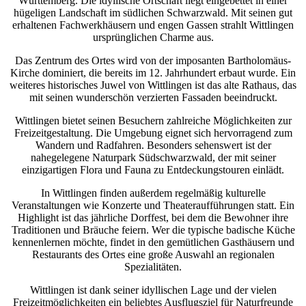
Württemberg. Die idyllische Ortschaft liegt eingebettet in einer
hügeligen Landschaft im südlichen Schwarzwald. Mit seinen gut
erhaltenen Fachwerkhäusern und engen Gassen strahlt Wittlingen
ursprünglichen Charme aus.
Das Zentrum des Ortes wird von der imposanten Bartholomäus-
Kirche dominiert, die bereits im 12. Jahrhundert erbaut wurde. Ein
weiteres historisches Juwel von Wittlingen ist das alte Rathaus, das
mit seinen wunderschön verzierten Fassaden beeindruckt.
Wittlingen bietet seinen Besuchern zahlreiche Möglichkeiten zur
Freizeitgestaltung. Die Umgebung eignet sich hervorragend zum
Wandern und Radfahren. Besonders sehenswert ist der
nahegelegene Naturpark Südschwarzwald, der mit seiner
einzigartigen Flora und Fauna zu Entdeckungstouren einlädt.
In Wittlingen finden außerdem regelmäßig kulturelle
Veranstaltungen wie Konzerte und Theateraufführungen statt. Ein
Highlight ist das jährliche Dorffest, bei dem die Bewohner ihre
Traditionen und Bräuche feiern. Wer die typische badische Küche
kennenlernen möchte, findet in den gemütlichen Gasthäusern und
Restaurants des Ortes eine große Auswahl an regionalen
Spezialitäten.
Wittlingen ist dank seiner idyllischen Lage und der vielen
Freizeitmöglichkeiten ein beliebtes Ausflugsziel für Naturfreunde