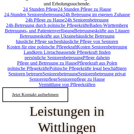
und Erholungssuchende.
24 Stunden Pflege
24 Stunden Pflege zu Hause
24-Stunden Seniorenbetreuung
24h Betreuung im eigenen Zuhause
24h Pflege zu Hause
24h Seniorenbetreuung
24h-Betreuung durch polnische Pflegekräfte
Baden-Württemberg
Betreuungs- und Patientenverfügung
Betreuungskräfte aus Litauen
Betreuungskräfte aus Ukraine
häusliche Betreuung
häusliche Pflege suchen
häusliche Pflege von Senioren
Kosten für eine polnische Pflegekraft
Kosten Seniorenbetreuung
Landkreis Lörrach
passende Pflegekraft finden
persönliche Seniorenbetreuung
Pflege daheim
Pflege und Betreuung zu Hause
Pflegekraft aus Polen
polnische Pflegekräfte
Polnische Pflegekräfte legal beschäftigen
Senioren betreuen
Seniorenbetreuung
Seniorenbetreuung privat
Seniorenpflege
Seniorenpflege zu Hause
Vermittlung von Pflegekräften
Jetzt Kontakt aufnehmen
Leistungen in
Wittlingen