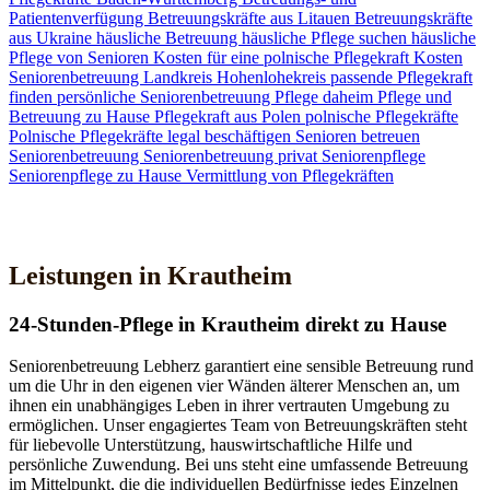
Patientenverfügung
Betreuungskräfte aus Litauen
Betreuungskräfte
aus Ukraine
häusliche Betreuung
häusliche Pflege suchen
häusliche
Pflege von Senioren
Kosten für eine polnische Pflegekraft
Kosten
Seniorenbetreuung
Landkreis Hohenlohekreis
passende Pflegekraft
finden
persönliche Seniorenbetreuung
Pflege daheim
Pflege und
Betreuung zu Hause
Pflegekraft aus Polen
polnische Pflegekräfte
Polnische Pflegekräfte legal beschäftigen
Senioren betreuen
Seniorenbetreuung
Seniorenbetreuung privat
Seniorenpflege
Seniorenpflege zu Hause
Vermittlung von Pflegekräften
Jetzt Kontakt aufnehmen
Leistungen in Krautheim
24-Stunden-Pflege in Krautheim direkt zu Hause
Seniorenbetreuung Lebherz garantiert eine sensible Betreuung rund
um die Uhr in den eigenen vier Wänden älterer Menschen an, um
ihnen ein unabhängiges Leben in ihrer vertrauten Umgebung zu
ermöglichen. Unser engagiertes Team von Betreuungskräften steht
für liebevolle Unterstützung, hauswirtschaftliche Hilfe und
persönliche Zuwendung. Bei uns steht eine umfassende Betreuung
im Mittelpunkt, die die individuellen Bedürfnisse jedes Einzelnen