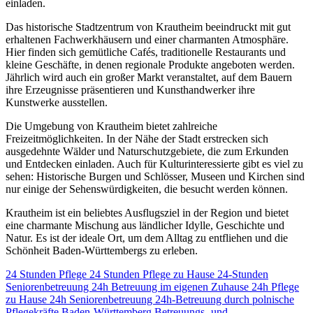
einladen.
Das historische Stadtzentrum von Krautheim beeindruckt mit gut
erhaltenen Fachwerkhäusern und einer charmanten Atmosphäre.
Hier finden sich gemütliche Cafés, traditionelle Restaurants und
kleine Geschäfte, in denen regionale Produkte angeboten werden.
Jährlich wird auch ein großer Markt veranstaltet, auf dem Bauern
ihre Erzeugnisse präsentieren und Kunsthandwerker ihre
Kunstwerke ausstellen.
Die Umgebung von Krautheim bietet zahlreiche
Freizeitmöglichkeiten. In der Nähe der Stadt erstrecken sich
ausgedehnte Wälder und Naturschutzgebiete, die zum Erkunden
und Entdecken einladen. Auch für Kulturinteressierte gibt es viel zu
sehen: Historische Burgen und Schlösser, Museen und Kirchen sind
nur einige der Sehenswürdigkeiten, die besucht werden können.
Krautheim ist ein beliebtes Ausflugsziel in der Region und bietet
eine charmante Mischung aus ländlicher Idylle, Geschichte und
Natur. Es ist der ideale Ort, um dem Alltag zu entfliehen und die
Schönheit Baden-Württembergs zu erleben.
24 Stunden Pflege
24 Stunden Pflege zu Hause
24-Stunden
Seniorenbetreuung
24h Betreuung im eigenen Zuhause
24h Pflege
zu Hause
24h Seniorenbetreuung
24h-Betreuung durch polnische
Pflegekräfte
Baden-Württemberg
Betreuungs- und